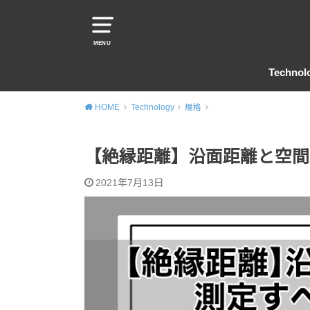
MENU
Technol
共通
規格
成形品
ヒート
コネク
HOME
Technology
規格
【絶縁距離】沿面距離と空間
2021年7月13日