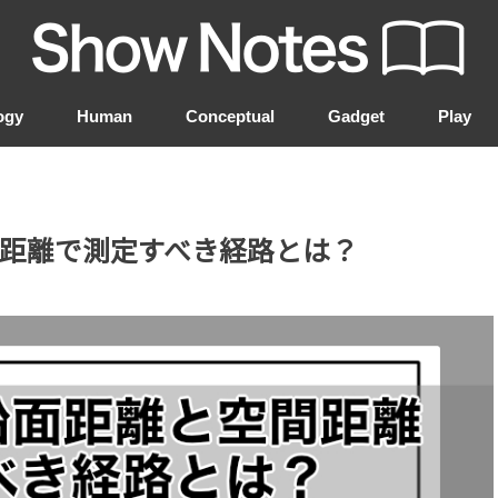
ogy
Human
Conceptual
Gadget
Play
シンク
タ
フレームワーク
コミュニケーション
共通
距離で測定すべき経路とは？