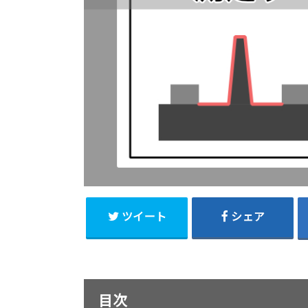
ツイート
シェア
目次