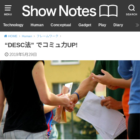
MENU
SEARCH
Technology
Human
Conceptual
Gadget
Play
Diary
HOME
Human
フレームワーク
“DESC法” でコミュ力UP!
2019年5月29日