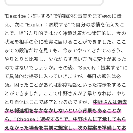
”Describe：描写する” で客観的な事実をまず始めに伝
え、次に ”Explain：表現する” で自分の感情を伝えたこ
とで、場当たり的ではなく冷静沈着かつ論理的に、今の
状況を相手の心に確実に届けることができました。ここ
までの段階だけを見ても、今までやってきたであろう、
やりとりと比較し、少なからず良い方向に変化があった
のではないでしょうか。その後、”Specify：提案する” に
て具体的な提案に入っていきますが、毎日の報告は必
須。困ったことがあれば都度相談といった提示をするこ
とができました。ここで中野さんが了承となれば、やり
とり自体はここで終了となるのですが、
中野さんは過去
から報連相をなかなかしないという背景もあることか
ら、”Choose：選択する” で、中野さんに了承してもら
えなかった場合を事前に想定し、次の提案を準備してお